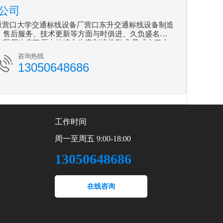
公司
营口大学交通标线设备厂营口东升交通标线设备制造
造、售后服务、技术更新等方面与时俱进、久负盛名。
7年我厂改变了原来的综合生产划线机形式,又成立了专
业。
咨询热线
13050648686
工作时间
周一至周五 9:00-18:00
13050648686
在线咨询