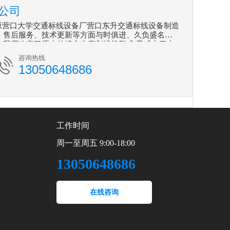
公司
营口大学交通标线设备厂营口东升交通标线设备制造
造、售后服务、技术更新等方面与时俱进、久负盛名。
7年我厂改变了原来的综合生产划线机形式,又成立了专
业。
咨询热线
13050648686
工作时间
周一至周五 9:00-18:00
13050648686
在线咨询