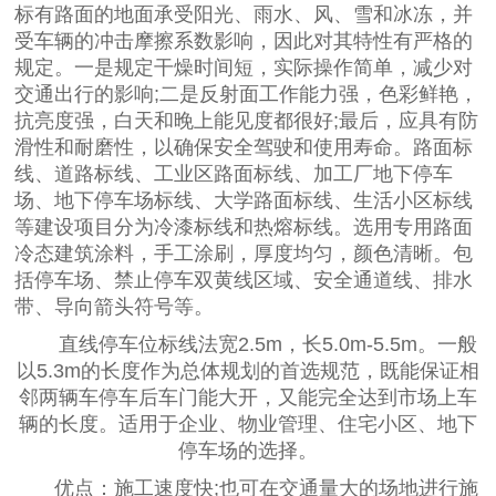
标有路面的地面承受阳光、雨水、风、雪和冰冻，并
受车辆的冲击摩擦系数影响，因此对其特性有严格的
规定。一是规定干燥时间短，实际操作简单，减少对
交通出行的影响;二是反射面工作能力强，色彩鲜艳，
抗亮度强，白天和晚上能见度都很好;最后，应具有防
滑性和耐磨性，以确保安全驾驶和使用寿命。路面标
线、道路标线、工业区路面标线、加工厂地下停车
场、地下停车场标线、大学路面标线、生活小区标线
等建设项目分为冷漆标线和热熔标线。选用专用路面
冷态建筑涂料，手工涂刷，厚度均匀，颜色清晰。包
括停车场、禁止停车双黄线区域、安全通道线、排水
带、导向箭头符号等。
直线停车位标线法宽2.5m，长5.0m-5.5m。一般
以5.3m的长度作为总体规划的首选规范，既能保证相
邻两辆车停车后车门能大开，又能完全达到市场上车
辆的长度。适用于企业、物业管理、住宅小区、地下
停车场的选择。
优点：施工速度快;也可在交通量大的场地进行施